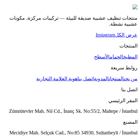
منتجات تنظيف عشبية صديقة للبيئة — تركيبات مركزة، مكونات
عشبية نشطة.
عرض الكل
Instagram
المنتجات
المطبخ
الحمام
الأسطح
روابط سريعة
من نحن
المنتجات
المدونة
اتصل بنا
هوية العلامة التجارية
اتصل بنا
المقر الرئيسي
Zümrütevler Mah. Nil Cd., İnanç Sk. No:55/2, Maltepe / İstanbul
المصنع
Mecidiye Mah. Selçuk Cad., No:85 34930, Sultanbeyli / İstanbul