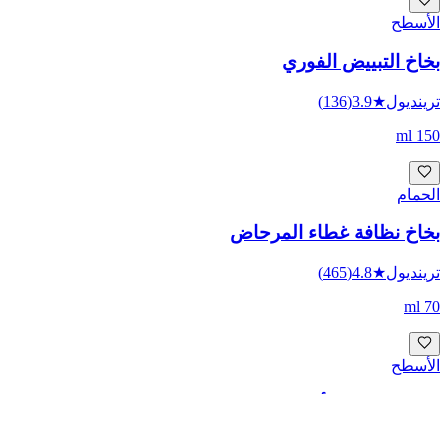
الأسطح
بخاخ التبييض الفوري
Size Nasıl Yardımcı Olabiliriz?
ترينديول
★
3.9
(
136
)
Herbaclean
·
Müşteri Hizmetleri
150 ml
E-posta gönderin
الحمام
info@herbaclean.com.tr
·
Ayrıntılı konular için en iyisi — kayıt altında kalır.
بخاخ نظافة غطاء المرحاض
Bizi arayın
ترينديول
★
4.8
(
465
)
Hafta içi 09.00–18.00
·
+90 216 399 41 34
70 ml
WhatsApp
Kısa sorular için
الأسطح
رغوة تنظيف الأحذية
ترينديول
★
4.6
(
244
)