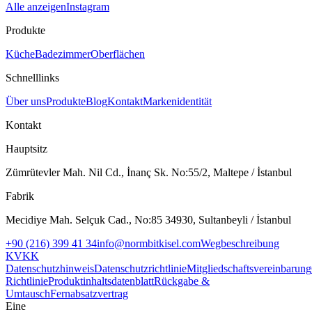
Alle anzeigen
Instagram
Produkte
Küche
Badezimmer
Oberflächen
Schnelllinks
Über uns
Produkte
Blog
Kontakt
Markenidentität
Kontakt
Hauptsitz
Zümrütevler Mah. Nil Cd., İnanç Sk. No:55/2, Maltepe / İstanbul
Fabrik
Mecidiye Mah. Selçuk Cad., No:85 34930, Sultanbeyli / İstanbul
+90 (216) 399 41 34
info@normbitkisel.com
Wegbeschreibung
KVKK
Datenschutzhinweis
Datenschutzrichtlinie
Mitgliedschaftsvereinbarung
Richtlinie
Produktinhaltsdatenblatt
Rückgabe &
Umtausch
Fernabsatzvertrag
Eine