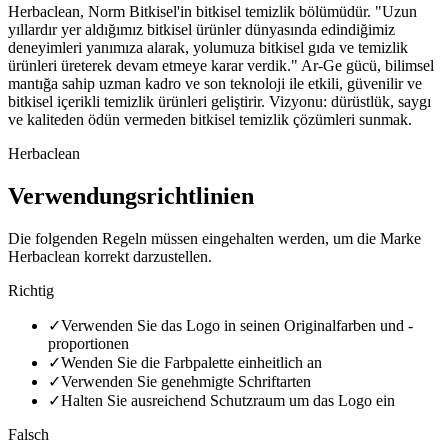
Herbaclean, Norm Bitkisel'in bitkisel temizlik bölümüdür. "Uzun
yıllardır yer aldığımız bitkisel ürünler dünyasında edindiğimiz
deneyimleri yanımıza alarak, yolumuza bitkisel gıda ve temizlik
ürünleri üreterek devam etmeye karar verdik." Ar-Ge gücü, bilimsel
mantığa sahip uzman kadro ve son teknoloji ile etkili, güvenilir ve
bitkisel içerikli temizlik ürünleri geliştirir. Vizyonu: dürüstlük, saygı
ve kaliteden ödün vermeden bitkisel temizlik çözümleri sunmak.
Herbaclean
Verwendungsrichtlinien
Die folgenden Regeln müssen eingehalten werden, um die Marke
Herbaclean korrekt darzustellen.
Richtig
✓
Verwenden Sie das Logo in seinen Originalfarben und -
proportionen
✓
Wenden Sie die Farbpalette einheitlich an
✓
Verwenden Sie genehmigte Schriftarten
✓
Halten Sie ausreichend Schutzraum um das Logo ein
Falsch