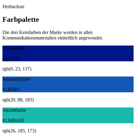
Herbaclean
Farbpalette
Die drei Kernfarben der Marke werden in allen
Kommunikationsmaterialien einheitlich angewendet.
Primärfarbe
#001789
rgb(
0, 23, 137
)
Sekundärfarbe
#1458B7
rgb(
20, 88, 183
)
Akzentfarbe
#1AB9AD
rgb(
26, 185, 173
)