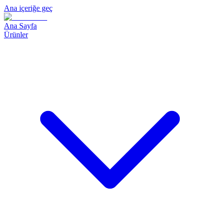
Ana içeriğe geç
Ana Sayfa
Ürünler