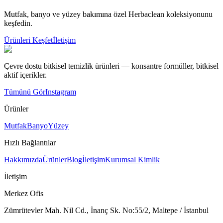
Mutfak, banyo ve yüzey bakımına özel Herbaclean koleksiyonunu
keşfedin.
Ürünleri Keşfet
İletişim
Çevre dostu bitkisel temizlik ürünleri — konsantre formüller, bitkisel
aktif içerikler.
Tümünü Gör
Instagram
Ürünler
Mutfak
Banyo
Yüzey
Hızlı Bağlantılar
Hakkımızda
Ürünler
Blog
İletişim
Kurumsal Kimlik
İletişim
Merkez Ofis
Zümrütevler Mah. Nil Cd., İnanç Sk. No:55/2, Maltepe / İstanbul