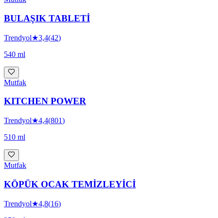
BULAŞIK TABLETİ
Trendyol
★
3,4
(
42
)
540 ml
Mutfak
KITCHEN POWER
Trendyol
★
4,4
(
801
)
510 ml
Mutfak
KÖPÜK OCAK TEMİZLEYİCİ
Trendyol
★
4,8
(
16
)