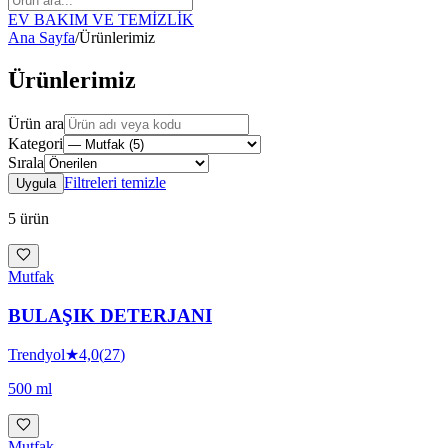
EV BAKIM VE TEMİZLİK
Ana Sayfa
/
Ürünlerimiz
Ürünlerimiz
Ürün ara
Kategori
Sırala
Filtreleri temizle
Uygula
5
ürün
Mutfak
BULAŞIK DETERJANI
Trendyol
★
4,0
(
27
)
500 ml
Mutfak