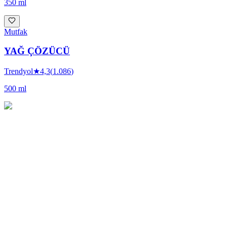
350 ml
Mutfak
YAĞ ÇÖZÜCÜ
Trendyol
★
4,3
(
1.086
)
500 ml
Çevre dostu bitkisel temizlik ürünleri — konsantre formüller, bitkisel ak
Tümünü Gör
Instagram
Ürünler
Mutfak
Banyo
Yüzey
Hızlı Bağlantılar
Hakkımızda
Ürünler
Blog
İletişim
Kurumsal Kimlik
İletişim