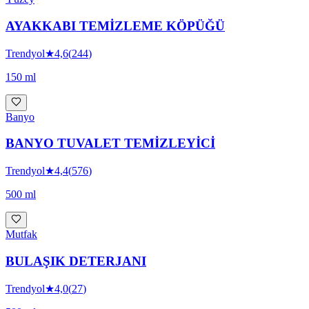
AYAKKABI TEMİZLEME KÖPÜĞÜ
Trendyol
★
4,6
(
244
)
150 ml
Banyo
BANYO TUVALET TEMİZLEYİCİ
Trendyol
★
4,4
(
576
)
500 ml
Mutfak
BULAŞIK DETERJANI
Trendyol
★
4,0
(
27
)