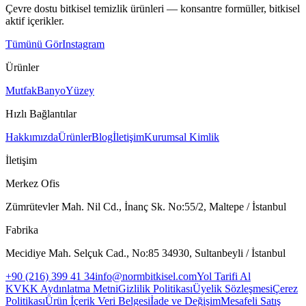
Çevre dostu bitkisel temizlik ürünleri — konsantre formüller, bitkisel
aktif içerikler.
Tümünü Gör
Instagram
Ürünler
Mutfak
Banyo
Yüzey
Hızlı Bağlantılar
Hakkımızda
Ürünler
Blog
İletişim
Kurumsal Kimlik
İletişim
Merkez Ofis
Zümrütevler Mah. Nil Cd., İnanç Sk. No:55/2, Maltepe / İstanbul
Fabrika
Mecidiye Mah. Selçuk Cad., No:85 34930, Sultanbeyli / İstanbul
+90 (216) 399 41 34
info@normbitkisel.com
Yol Tarifi Al
KVKK Aydınlatma Metni
Gizlilik Politikası
Üyelik Sözleşmesi
Çerez
Politikası
Ürün İçerik Veri Belgesi
İade ve Değişim
Mesafeli Satış