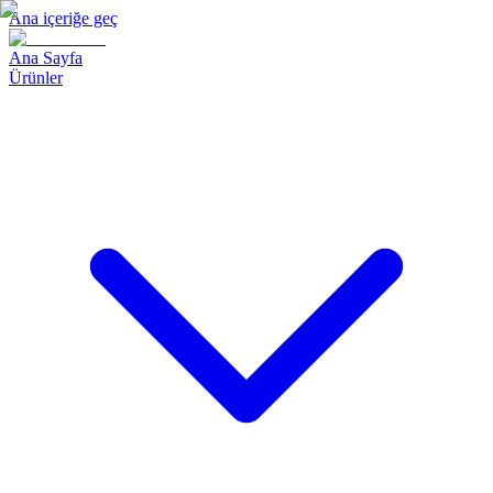
Ana içeriğe geç
Ana Sayfa
Ürünler